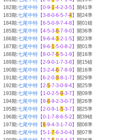
182期:
七尾中特
【0-9-
1
-4-2-3-5】
開41準
183期:
七尾中特
【3-8-0-6-5-7-
4
】
開24準
184期:
七尾中特
【6-5-0-9-7-4-8】
開01错
185期:
七尾中特
【4-5-3-
6
-7-9-0】
開36準
186期:
七尾中特
【9-6-4-
3
-2-1-5】
開23準
187期:
七尾中特
【9-6-
1
-5-0-8-2】
開01準
188期:
七尾中特
【8-0-7-
6
-5-1-9】
開16準
189期:
七尾中特
【2-9-0-1-7-3-8】
開15错
190期:
七尾中特
【3-2-4-
6
-7-8-9】
開16準
191期:
七尾中特
【6-2-0-
9
-8-1-7】
開29準
192期:
七尾中特
【2-
5
-7-3-0-9-4】
開25準
193期:
七尾中特
【1-0-2-5-
9
-3-7】
開09準
194期:
七尾中特
【8-
6
-9-2-3-0-7】
開26準
195期:
七尾中特
【2-0-9-1-
5
-3-7】
開25準
196期:
七尾中特
【0-1-7-8-6-5-2】
開39错
197期:
七尾中特
【
8
-9-4-3-1-7-0】
開08準
198期:
七尾中特
【5-1-
7
-6-3-0-4】
開07準