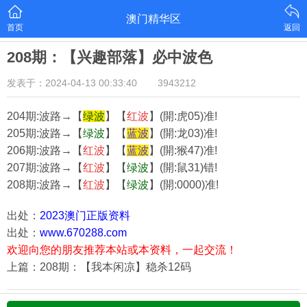
澳门精华区
首页
返回
208期：【兴趣部落】必中波色
发表于：2024-04-13 00:33:40
3943212
204期:波路→【
绿
波
】【
红
波
】(開:虎05)准!
205期:波路→【
绿
波
】【
蓝
波
】(開:龙03)准!
206期:波路→【
红
波
】【
蓝
波
】(開:猴47)准!
207期:波路→【
红
波
】【
绿
波
】(開:鼠31)错!
208期:波路→【
红
波
】【
绿
波
】(開:0000)准!
出处：
2023澳门正版资料
出处：
www.670288.com
欢迎向您的朋友推荐本站或本资料，一起交流！
上篇：208期：【我本闲凉】稳杀12码