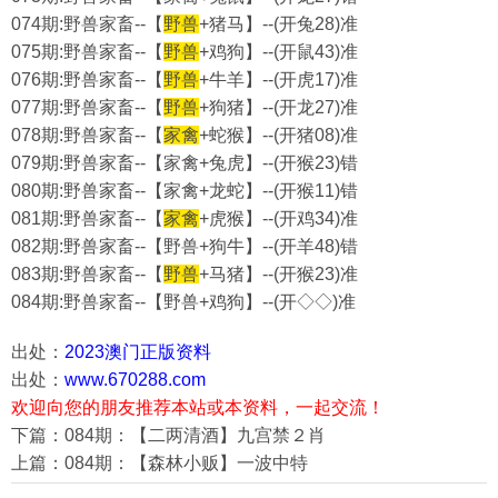
074期:野兽家畜--【
野兽
+猪马】--(开兔28)准
075期:野兽家畜--【
野兽
+鸡狗】--(开鼠43)准
076期:野兽家畜--【
野兽
+牛羊】--(开虎17)准
077期:野兽家畜--【
野兽
+狗猪】--(开龙27)准
078期:野兽家畜--【
家禽
+蛇猴】--(开猪08)准
079期:野兽家畜--【家禽+兔虎】--(开猴23)错
080期:野兽家畜--【家禽+龙蛇】--(开猴11)错
081期:野兽家畜--【
家禽
+虎猴】--(开鸡34)准
082期:野兽家畜--【野兽+狗牛】--(开羊48)错
083期:野兽家畜--【
野兽
+马猪】--(开猴23)准
084期:野兽家畜--【野兽+鸡狗】--(开◇◇)准
出处：
2023澳门正版资料
出处：
www.670288.com
欢迎向您的朋友推荐本站或本资料，一起交流！
下篇：084期：【二两清酒】九宫禁２肖
上篇：084期：【森林小贩】一波中特