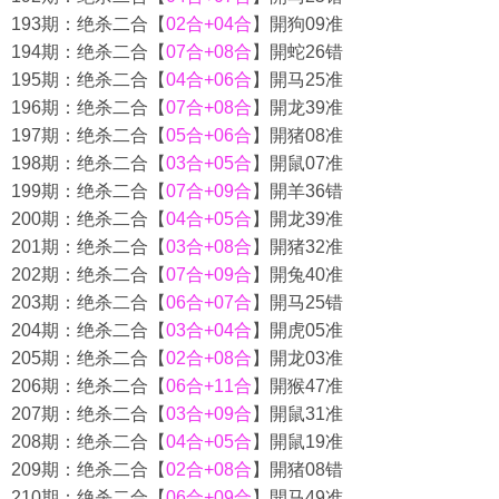
193期：绝杀二合【
02合+04合
】開狗09准
194期：绝杀二合【
07合+08合
】開蛇26错
195期：绝杀二合【
04合+06合
】開马25准
196期：绝杀二合【
07合+08合
】開龙39准
197期：绝杀二合【
05合+06合
】開猪08准
198期：绝杀二合【
03合+05合
】開鼠07准
199期：绝杀二合【
07合+09合
】開羊36错
200期：绝杀二合【
04合+05合
】開龙39准
201期：绝杀二合【
03合+08合
】開猪32准
202期：绝杀二合【
07合+09合
】開兔40准
203期：绝杀二合【
06合+07合
】開马25错
204期：绝杀二合【
03合+04合
】開虎05准
205期：绝杀二合【
02合+08合
】開龙03准
206期：绝杀二合【
06合+11合
】開猴47准
207期：绝杀二合【
03合+09合
】開鼠31准
208期：绝杀二合【
04合+05合
】開鼠19准
209期：绝杀二合【
02合+08合
】開猪08错
210期：绝杀二合【
06合+09合
】開马49准