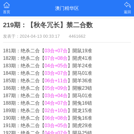
澳门精华区
首页
返回
219期：【秋冬冗长】禁二合数
发表于：2024-04-13 00:33:17
4461662
181期：绝杀二合【
03合+07合
】開鼠19准
182期：绝杀二合【
07合+08合
】開虎41准
183期：绝杀二合【
04合+05合
】開羊24准
184期：绝杀二合【
03合+07合
】開马01准
185期：绝杀二合【
06合+11合
】開羊36准
186期：绝杀二合【
05合+09合
】開猴23错
187期：绝杀二合【
03合+04合
】開马01准
188期：绝杀二合【
04合+07合
】開兔16错
189期：绝杀二合【
02合+10合
】開龙15准
190期：绝杀二合【
06合+08合
】開兔16准
191期：绝杀二合【
03合+05合
】開虎29准
192期：绝杀二合【
04合+07合
】開马25错