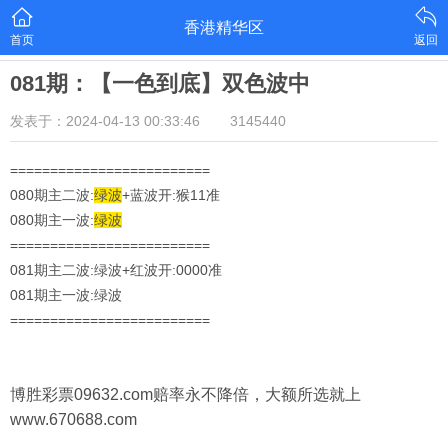
香港精华区
首页
返回
081期：【一色到底】双色波中
发表于：2024-04-13 00:33:46
3145440
=========================
080期主二波:
绿波
+蓝波开:猴11准
080期主一波:
绿波
=========================
081期主二波:绿波+红波开:0000准
081期主一波:绿波
=========================
博胜彩票09632.com赔率永不降倍，大额所选就上
www.670688.com