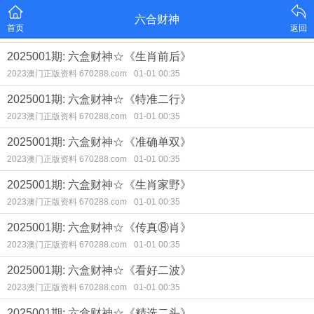
六合财神
首页
返回
2025001期: 六盒财神☆《生肖前后》
2023澳门正版资料 670288.com
01-01 00:35
2025001期: 六盒财神☆《特准二行》
2023澳门正版资料 670288.com
01-01 00:35
2025001期: 六盒财神☆《准确单双》
2023澳门正版资料 670288.com
01-01 00:35
2025001期: 六盒财神☆《生肖家野》
2023澳门正版资料 670288.com
01-01 00:35
2025001期: 六盒财神☆《传真⑧肖》
2023澳门正版资料 670288.com
01-01 00:35
2025001期: 六盒财神☆《看好二波》
2023澳门正版资料 670288.com
01-01 00:35
2025001期: 六盒财神☆《精选二头》