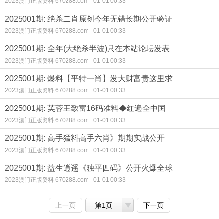
2023澳门正版资料 670288.com
01-01 00:33
2025001期: 绝杀二肖原创今年无错长期公开验证
2023澳门正版资料 670288.com
01-01 00:33
2025001期: 全年(大绝杀半波)只在本站论坛发表
2023澳门正版资料 670288.com
01-01 00:33
2025001期: 爆料【平特一肖】发大财富贵这里求
2023澳门正版资料 670288.com
01-01 00:33
2025001期: 芙蓉王致富16码准料◆红遍全中国
2023澳门正版资料 670288.com
01-01 00:33
2025001期: 高手猛料高手六肖》期期实战公开
2023澳门正版资料 670288.com
01-01 00:33
2025001期: 益生逍遥《独平四码》公开火爆全球
2023澳门正版资料 670288.com
01-01 00:33
上一页
第1页
下一页