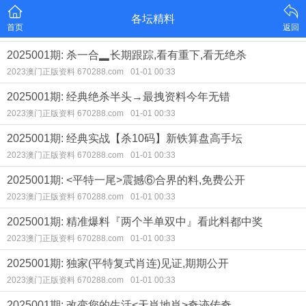
各坛精料
首页
返回
2025001期: 杀一合▂长期跟踪,看有重下,看无绝杀
2023澳门正版资料 670288.com
01-01 00:33
2025001期: 经典绝杀半头→最拽资料今年无错
2023澳门正版资料 670288.com
01-01 00:33
2025001期: 经典实战【杀10码】新铁算盘高手坛
2023澳门正版资料 670288.com
01-01 00:33
2025001期: <平特一尾>震撼⑥合界的料,免费公开
2023澳门正版资料 670288.com
01-01 00:33
2025001期: 精准爆料『两个半单双中』看此料都中奖
2023澳门正版资料 670288.com
01-01 00:33
2025001期: 独家(平特复式肖连)见证,期期公开
2023澳门正版资料 670288.com
01-01 00:33
2025001期: 改变您的生活<天肖地肖>奇迹传奇