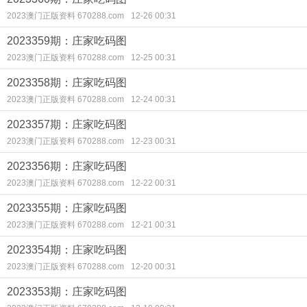
2023澳门正版资料 670288.com
12-26 00:31
2023359期：庄家吃码图
2023澳门正版资料 670288.com
12-25 00:31
2023358期：庄家吃码图
2023澳门正版资料 670288.com
12-24 00:31
2023357期：庄家吃码图
2023澳门正版资料 670288.com
12-23 00:31
2023356期：庄家吃码图
2023澳门正版资料 670288.com
12-22 00:31
2023355期：庄家吃码图
2023澳门正版资料 670288.com
12-21 00:31
2023354期：庄家吃码图
2023澳门正版资料 670288.com
12-20 00:31
2023353期：庄家吃码图