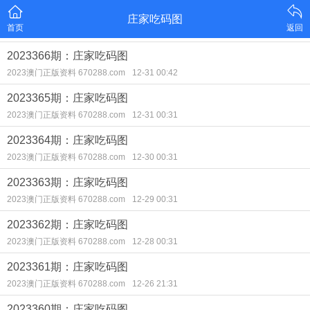
庄家吃码图
首页
返回
2023366期：庄家吃码图
2023澳门正版资料 670288.com
12-31 00:42
2023365期：庄家吃码图
2023澳门正版资料 670288.com
12-31 00:31
2023364期：庄家吃码图
2023澳门正版资料 670288.com
12-30 00:31
2023363期：庄家吃码图
2023澳门正版资料 670288.com
12-29 00:31
2023362期：庄家吃码图
2023澳门正版资料 670288.com
12-28 00:31
2023361期：庄家吃码图
2023澳门正版资料 670288.com
12-26 21:31
2023360期：庄家吃码图