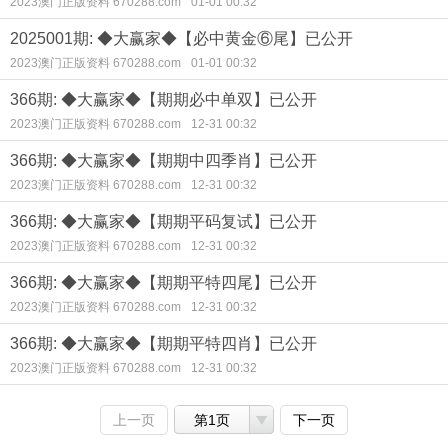
2023澳门正版资料 670288.com
01-01 00:32
2025001期: ◆大赢家◆【必中黄金⑥尾】已公开
2023澳门正版资料 670288.com
01-01 00:32
366期: ◆大赢家◆【期期必中单双】已公开
2023澳门正版资料 670288.com
12-31 00:32
366期: ◆大赢家◆【期期中四季肖】已公开
2023澳门正版资料 670288.com
12-31 00:32
366期: ◆大赢家◆【期期平码复试】已公开
2023澳门正版资料 670288.com
12-31 00:32
366期: ◆大赢家◆【期期平特四尾】已公开
2023澳门正版资料 670288.com
12-31 00:32
366期: ◆大赢家◆【期期平特四肖】已公开
2023澳门正版资料 670288.com
12-31 00:32
上一页
第1页
下一页