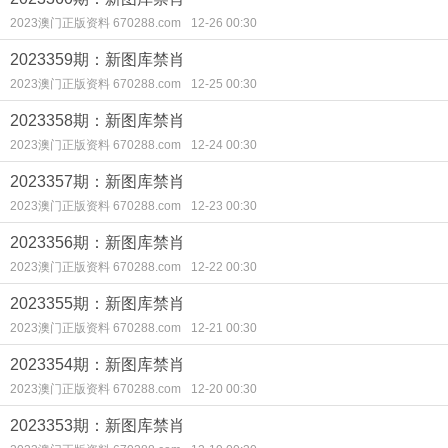
2023澳门正版资料 670288.com
12-26 00:30
2023359期：新图库禁肖
2023澳门正版资料 670288.com
12-25 00:30
2023358期：新图库禁肖
2023澳门正版资料 670288.com
12-24 00:30
2023357期：新图库禁肖
2023澳门正版资料 670288.com
12-23 00:30
2023356期：新图库禁肖
2023澳门正版资料 670288.com
12-22 00:30
2023355期：新图库禁肖
2023澳门正版资料 670288.com
12-21 00:30
2023354期：新图库禁肖
2023澳门正版资料 670288.com
12-20 00:30
2023353期：新图库禁肖