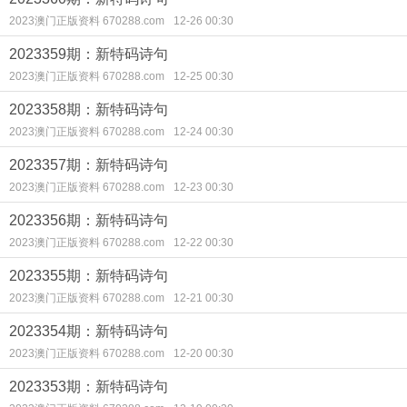
2023澳门正版资料 670288.com
12-26 00:30
2023359期：新特码诗句
2023澳门正版资料 670288.com
12-25 00:30
2023358期：新特码诗句
2023澳门正版资料 670288.com
12-24 00:30
2023357期：新特码诗句
2023澳门正版资料 670288.com
12-23 00:30
2023356期：新特码诗句
2023澳门正版资料 670288.com
12-22 00:30
2023355期：新特码诗句
2023澳门正版资料 670288.com
12-21 00:30
2023354期：新特码诗句
2023澳门正版资料 670288.com
12-20 00:30
2023353期：新特码诗句