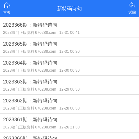
新特码诗句
首页
返回
2023366期：新特码诗句
2023澳门正版资料 670288.com
12-31 00:41
2023365期：新特码诗句
2023澳门正版资料 670288.com
12-31 00:30
2023364期：新特码诗句
2023澳门正版资料 670288.com
12-30 00:30
2023363期：新特码诗句
2023澳门正版资料 670288.com
12-29 00:30
2023362期：新特码诗句
2023澳门正版资料 670288.com
12-28 00:30
2023361期：新特码诗句
2023澳门正版资料 670288.com
12-26 21:30
2023360期：新特码诗句