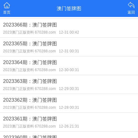
澳门签牌图
首页
返回
2023366期：澳门签牌图
2023澳门正版资料 670288.com
12-31 00:42
2023365期：澳门签牌图
2023澳门正版资料 670288.com
12-31 00:31
2023364期：澳门签牌图
2023澳门正版资料 670288.com
12-30 00:31
2023363期：澳门签牌图
2023澳门正版资料 670288.com
12-29 00:31
2023362期：澳门签牌图
2023澳门正版资料 670288.com
12-28 00:31
2023361期：澳门签牌图
2023澳门正版资料 670288.com
12-26 21:31
2023360期：澳门签牌图