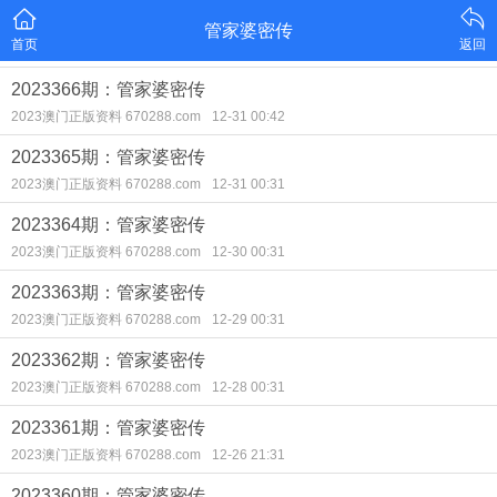
管家婆密传
首页
返回
2023366期：管家婆密传
2023澳门正版资料 670288.com
12-31 00:42
2023365期：管家婆密传
2023澳门正版资料 670288.com
12-31 00:31
2023364期：管家婆密传
2023澳门正版资料 670288.com
12-30 00:31
2023363期：管家婆密传
2023澳门正版资料 670288.com
12-29 00:31
2023362期：管家婆密传
2023澳门正版资料 670288.com
12-28 00:31
2023361期：管家婆密传
2023澳门正版资料 670288.com
12-26 21:31
2023360期：管家婆密传