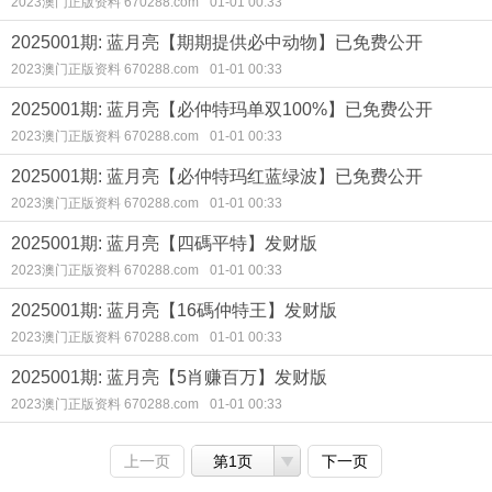
2023澳门正版资料 670288.com
01-01 00:33
2025001期: 蓝月亮【期期提供必中动物】已免费公开
2023澳门正版资料 670288.com
01-01 00:33
2025001期: 蓝月亮【必仲特玛单双100%】已免费公开
2023澳门正版资料 670288.com
01-01 00:33
2025001期: 蓝月亮【必仲特玛红蓝绿波】已免费公开
2023澳门正版资料 670288.com
01-01 00:33
2025001期: 蓝月亮【四碼平特】发财版
2023澳门正版资料 670288.com
01-01 00:33
2025001期: 蓝月亮【16碼仲特王】发财版
2023澳门正版资料 670288.com
01-01 00:33
2025001期: 蓝月亮【5肖赚百万】发财版
2023澳门正版资料 670288.com
01-01 00:33
上一页
第1页
下一页