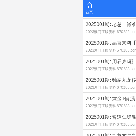
首页
2025001期: 老总二肖
2023澳门正版资料 670288.co
2025001期: 高官来
2023澳门正版资料 670288.co
2025001期: 周易算
2023澳门正版资料 670288.co
2025001期: 独家九
2023澳门正版资料 670288.co
2025001期: 黄金1俏
2023澳门正版资料 670288.co
2025001期: 曾道仁稳
2023澳门正版资料 670288.co
2025001期: 九龙六