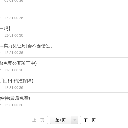
m
01-01 00:36
m
12-31 00:36
真三玛】
m
12-31 00:36
俏---实力见证!机会不要错过。
m
12-31 00:36
6碼(免费公开验证中)
m
12-31 00:36
高手回归,精准保障)
m
12-31 00:36
号仲特(最后免费)
m
12-31 00:36
上一页
第1页
下一页