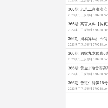
2023澳门正版资料 670288.co
366期: 老总二肖准准准
2023澳门正版资料 670288.co
366期: 高官来料【传
2023澳门正版资料 670288.co
366期: 周易算玛〗五
2023澳门正版资料 670288.co
366期: 独家九龙传真
2023澳门正版资料 670288.co
366期: 黄金1俏(贵宾
2023澳门正版资料 670288.co
366期: 曾道仁稳赢16
2023澳门正版资料 670288.co