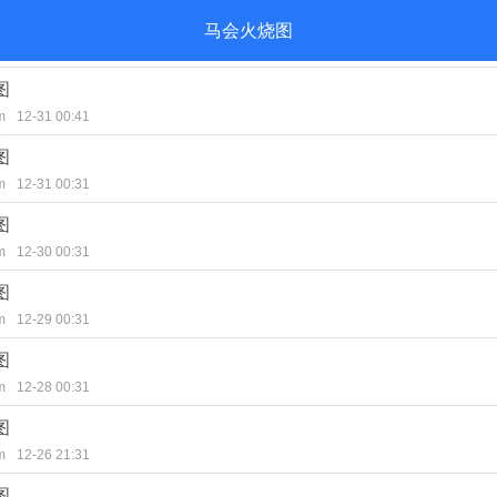
马会火烧图
图
m
12-31 00:41
图
m
12-31 00:31
图
m
12-30 00:31
图
m
12-29 00:31
图
m
12-28 00:31
图
m
12-26 21:31
图