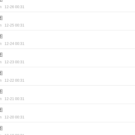
m
12-26 00:31
图
m
12-25 00:31
图
m
12-24 00:31
图
m
12-23 00:31
图
m
12-22 00:31
图
m
12-21 00:31
图
m
12-20 00:31
图