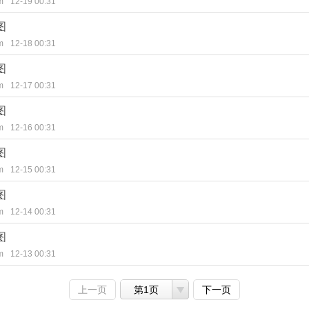
m
12-19 00:31
图
m
12-18 00:31
图
m
12-17 00:31
图
m
12-16 00:31
图
m
12-15 00:31
图
m
12-14 00:31
图
m
12-13 00:31
上一页
第1页
下一页